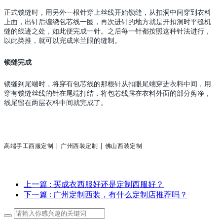
正式锁缝时，用另外一根针穿上丝线开始锁缝，从扣洞中间穿到衣料
上面，出针后缠绕包芯线一圈，再次进针的地方就是开扣洞时平缝机
缝的线迹之处，如此便完成一针。之后每一针都按照这种针法进行，
以此类推，就可以完成米兰眼的缝制。
锁缝完成
锁缝到尾端时，将穿有包芯线的那根针从扣眼尾端穿进衣料中间，用
穿有锁缝丝线的针在尾端打结，将包芯线露在衣料外面的部分剪净，
线尾留在两层衣料中间就完成了。
高端手工西服定制 | 广州西装定制 | 佛山西装定制
上一篇
: 买成衣西服好还是定制西服好？
下一篇
: 广州定制西装，有什么定制店推荐吗？