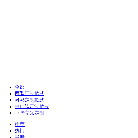
佛山广州西装定制免费上门量体
绅客定制
佛山广州西装定制免费上门量体
全部
西装定制款式
衬衫定制款式
中山装定制款式
中华立领定制
推荐
热门
最新