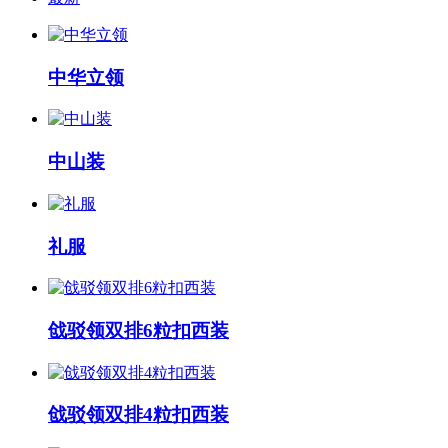
中华立领
中山装
礼服
戗驳领双排6粒扣西装
戗驳领双排4粒扣西装